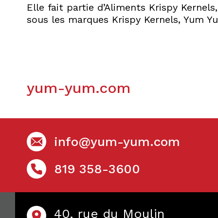
Elle fait partie d’Aliments Krispy Kernel
sous les marques Krispy Kernels, Yum Yu
yum-yum.com
info@yum-yum.com
819 358-3600
40, rue du Moulin