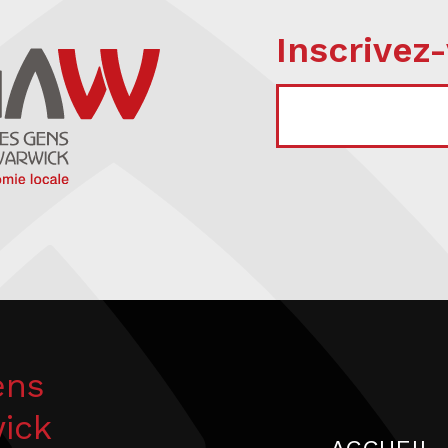
Inscrivez-
COURRIEL
ens
wick