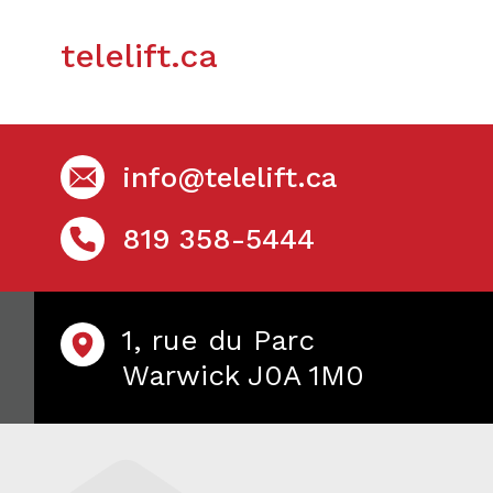
telelift.ca
info@telelift.ca
819 358-5444
1, rue du Parc
Warwick J0A 1M0