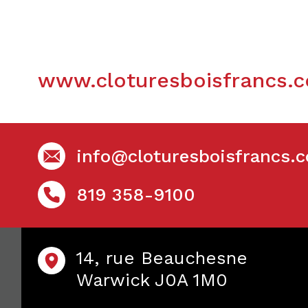
www.cloturesboisfrancs.
info@cloturesboisfrancs.
819 358-9100
14, rue Beauchesne
Warwick J0A 1M0