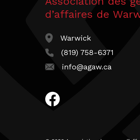
Association des g
d’affaires de War
Warwick
(819) 758-6371
info@agaw.ca
facebook