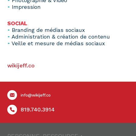
•
Photographie & Vidéo
•
Impression
SOCIAL
•
Branding de médias sociaux
•
Administration & création de contenu
•
Veille et mesure de médias sociaux
wikijeff.co
info@wikijeff.co
819.740.3914