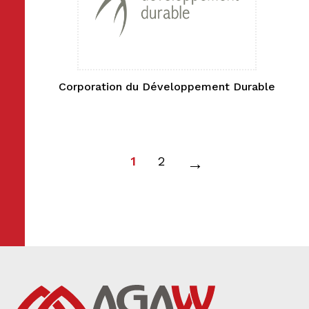
Corporation du Développement Durable
Page
Page
1
2
→