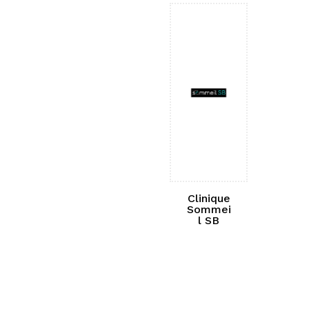
Clinique
Sommei
l SB