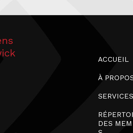
ens
wick
ACCUEIL
À PROPO
SERVICE
RÉPERTO
DES MEM
S