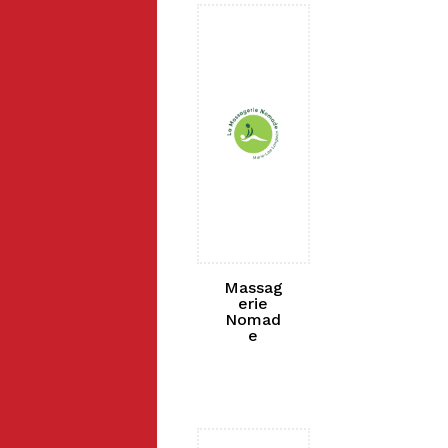
Massag
erie
Nomad
e